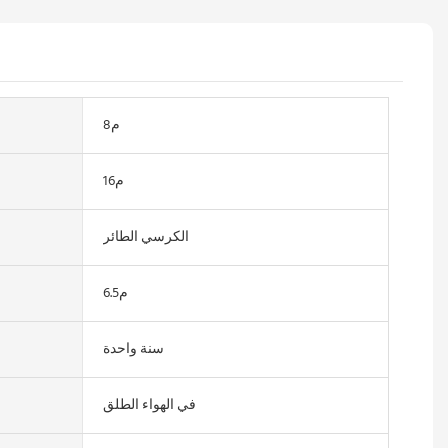
م8
م16
الكرسي الطائر
م6.5
سنة واحدة
في الهواء الطلق