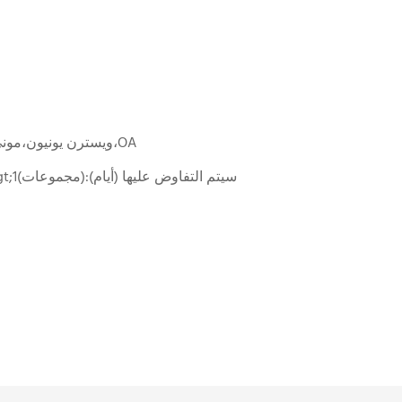
L/C،D/A،D/P،T/T،ويسترن يونيون،موني جرام،OA
1-1(مجموعات):25(أيام)،&gt;1(مجموعات):سيتم التفاوض عليها (أيام)