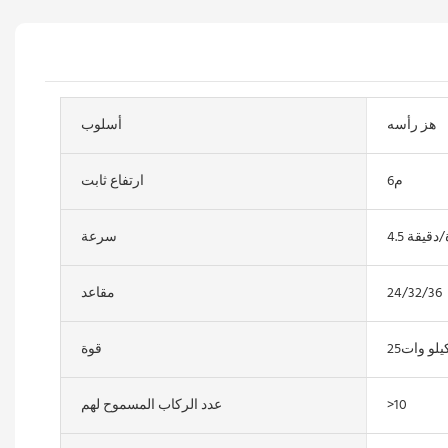
هز رأسه
أسلوب
م6
ارتفاع ثابت
ئرة/دقيقة
سرعة
24/32/36
مقاعد
يلو وات25
قوة
>10
عدد الركاب المسموح لهم