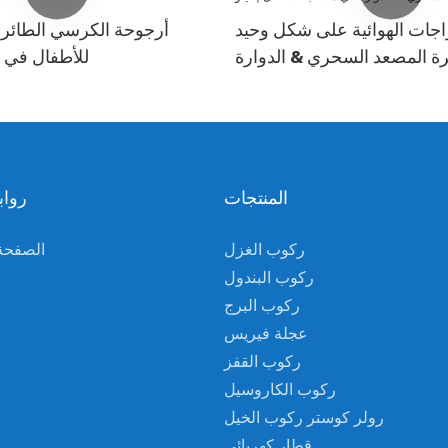
اجات الهوائية على شكل وحيد
أرجوحة الكرسي الطائر - 
رة المصعد السحري & الدوارة
للأطفال في م
في ملاعب الأطفال | لينو
المنتجات
رواب
ركوب الغزل
الصفحة 
ركوب البندول
ركوب البرج
عجلة فيريس
ركوب القفز
ركوب الكاروسيل
رولر كوستر ركوب الخيل
قطار كهربائي