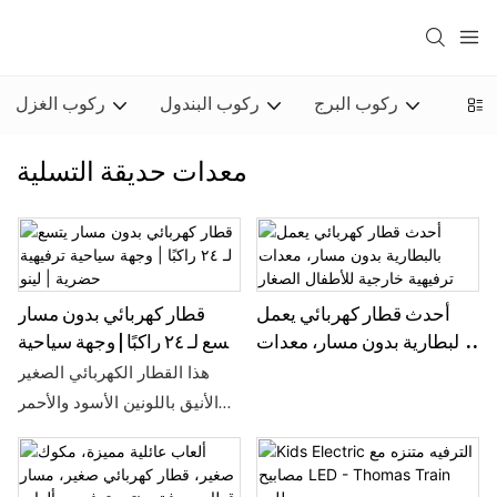
يريس
ركوب البرج
ركوب البندول
ركوب الغزل
معدات حديقة التسلية
أحدث قطار كهربائي يعمل
قطار كهربائي بدون مسار
بالبطارية بدون مسار، معدات
يتسع لـ ٢٤ راكبًا | وجهة سياحية
هذا القطار الكهربائي الصغير
ترفيهية خارجية للأطفال
ترفيهية حضرية | لينو
الصغار
الأنيق باللونين الأسود والأحمر
مجهز بـ 20 مقعدًا ومصمم
خصيصًا للأطفال. يتميز بمظهر
أنيق وهو مليء بالجمال الفني