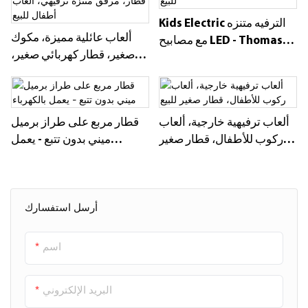
الحديث. يمكن تطبيقه على نطاق
Kids Electric الترفيه متنزه
واسع في مراكز التسوق والأماكن
ألعاب عائلية مميزة، مكوك
مع مصابيح LED - Thomas
ذات المناظر الخلابة والحدائق
صغير، قطار كهربائي صغير،
Train للبيع
وشوارع المشاة وغيرها من
مسار قطار، مرفق منتزه
الأماكن. لا يمكن أن يعمل فقط
ترفيهي، ألعاب أطفال للبيع
كمشروع ترفيهي للأطفال، بل
ألعاب ترفيهية خارجية، ألعاب
قطار مربع على طراز برميل
يعمل أيضًا كقطار سياحي صديق
ركوب للأطفال، قطار صغير
ميني بدون تتبع - يعمل
للبيئة لاستقبال السياح. سواء
للبيع
بالكهرباء
كان ذلك للتشغيل التجاري أو
كمرفق داعم في المواقع ذات
المناظر الخلابة، فإن هذا القطار
أرسل استفسارك
غير المتتبع قادر على جذب الزوار
بشكل فعال وتعزيز أجواء المكان.
اسم
إنه الاختيار الأمثل الذي يجمع بين
الجمال والود البيئي والعملية
البريد الإلكتروني