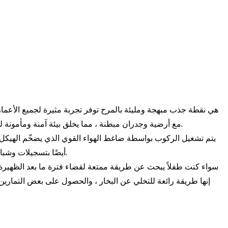
مع أرضية وجدران مبطنة ، مما يخلق بيئة آمنة ومأمونة للركاب. داخل الارتداد الضخم ، يمكن للمشاركين القفز والارتداد ويقلبون محتوى قلبهم.
يتم تشغيل الركوب بواسطة ضاغط الهواء القوي الذي يضخّم الهيكل ويبقي
الانحراف. تم تجهيز ركوب Mega Bounce أيضًا بتسجيلات وشباك السلامة لضمان سلامة جميع المشاركين.
سواء كنت طفلاً يبحث عن طريقة ممتعة لقضاء فترة ما بعد الظهيرة