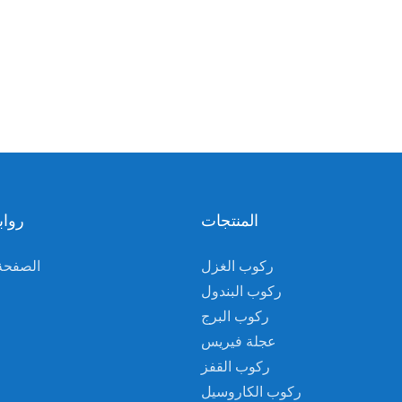
المنتجات
رواب
ركوب الغزل
الصفحة 
ركوب البندول
ركوب البرج
عجلة فيريس
ركوب القفز
ركوب الكاروسيل