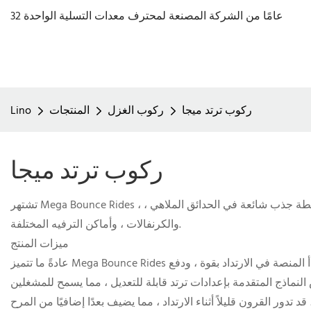
32 عامًا من الشركة المصنعة لمحترف معدات التسلية الواحدة
ركوب ترتد ميجا
ركوب الغزل
المنتجات
Lino
ركوب ترتد ميجا
تشتهر Mega Bounce Rides ، وهي فئة تقليدية وحيوية في مجال معدات الترفيه ، بأفعالها عالية الكثافة ، والإثارة الودية ، والفضاء - التصميم الفعال. هذه الركوب هي نقطة جذب شائعة في الحدائق الملاهي ،
والكرنفالات ، وأماكن الترفيه المختلفة.
ميزات المنتج
عادةً ما تتميز Mega Bounce Rides ببنية كبيرة أو ترامبولين - مثل الهيكل. يتم تسخير الركاب بشكل آمن أو جالس في قرون خاصة متصلة بالمنصة. بمجرد بدء الركوب ، تبدأ المنصة في الارتداد بقوة ، ودفع
النماذج المتقدمة بإعدادات ترتد قابلة للتعديل ، مما يسمح للمشغلين