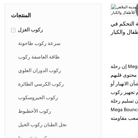
المنتجات
ة التحكم في
ركوب الغزل
-
طفال والكبار
سرعة ركوب طاحونة
طاقة العاصفة ركوب
إن رحلة Mega Bounce هي نقطة جذب مبهجة ومليئة بالمرح توفر تجربة مثيرة لجميع الأعمار. تتميز هذه الركوب على غرار المنزل ببنية كبيرة قابلة للنفخ
ركوب الدوران العلوي
ن الانهيار أو
ركوب الكرسي الطائرة
ركوب الجيروسكوب
ن تسليم رحلة
طريقة رائعة للتخلي عن البخار ، والحصول على بعض التمارين ، والانفجار مع الأصدقاء والعائلة. مع مزيج من الإثارة والسلامة ، فإن
ركوب الأخطبوط
نحل الطنان ركوب الخيل