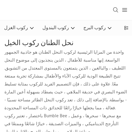
يريس
ركوب البرج
ركوب البندول
ركوب الغزل
نحل الطنان ركوب الخيل
واحدة من المزايا الرئيسية لركوب النحل الطنان هو جاذبية الجمهور
الواسعة. إنها مناسبة للأطفال ، الذين ينجذبون إلى موضوع النحل
اللطيف ، والبالغين ، الذين يتمتعون بالمستوى المعتدل من التشويق.
تتيح الطبيعة الودية للركوب الآباء والأطفال بمشاركة تجربة ممتعة
معًا. علاوة على ذلك ، فإن التصميم الفريد للركوب بمثابة تسليط
الضوء البصري في حديقة الملاهي ، حيث يصطاد بسهولة أعين المارة
- بواسطة. بالإضافة إلى ذلك ، تعد ركوب النحل الطائر مساحة نسبيًا -
فعالة ، مما يجعلها خيارًا رائعًا للحدائق ذات المساحة المحدودة.
باختصار ، تعتبر ركوب Bumble Bee ، مع سحرها - سحرها ، وعمل
التأرجح الديناميكي ، والميزات الصديقة ، خيارًا شائعًا وممتعًا في
صناعة الملاهي ، مما يجلب الفرح والإثارة للزوار.