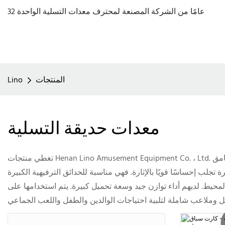
32 عامًا من الشركة المصنعة لمحترف معدات التسلية الواحدة
المنتجات
Lino
معدات حديقة التسلية
تغطي منتجات Henan Lino Amusement Equipment Co. ، Ltd. مجموعة متنوعة من مرافق الملاهي المثيرة والوالدين والطفل. ركوب المثيرة مثل البندول الكبير والركوب الملتزمة بالقمر على ارتفاع غامق
 تجلب إحساسًا قويًا بالإثارة. فهي مناسبة للحدائق الترفيهية الكبيرة
نة القراصنة من 40 مقعدًا جوًا ممتعًا مع شكل تحت عنوان المحيط. لديهم أداء توازن جيد وسعة تحميل كبيرة. يتم استخدامها على