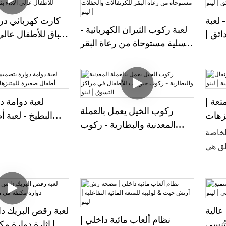
 لعبة
كارت كهربائي در
لعبة ركوب الثيران الكهربائية -
ائق |
سباق للأطفال عالي 
تسلية مستوحاة من رعاة البقر
لينو
س
للكرنفالات والحفلات | لينو
تعة |
لعبة دوامة د
ركوب الخيل يعمل بالعملة
نزهات
البطيخ - لعبة 
المعدنية والبطارية - ركوب
| لينو
للمتنزهات الت
لخاصة
حيوانات للأطفال في مراكز
طلق هي
التسوق | لينو
بتكرة
تصميم
د. إنه
 يجمع
عالية
لعبة رقص البريك د
معالم
نظام ألعاب مائية داخلي |
تُنسى
| إثارة دوارة م