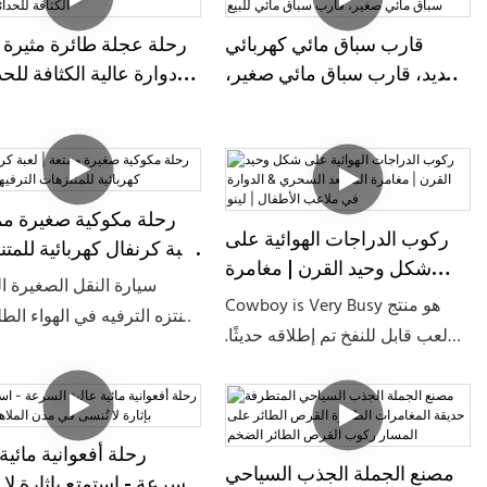
قارب سباق مائي كهربائي
رحلة عجلة طائرة مثيرة -
جديد، قارب سباق مائي صغير،
دوارة عالية الكثافة للحد
قارب سباق مائي للبيع
رحلة مكوكية صغيرة مم
ركوب الدراجات الهوائية على
لعبة كرنفال كهربائية للمت
شكل وحيد القرن | مغامرة
الترفيهية 
سيارة النقل الصغيرة ا
المصعد السحري & الدوارة في
Cowboy is Very Busy هو منتج
بمنتزه الترفيه في الهواء ال
ملاعب الأطفال | لينو
لعب قابل للنفخ تم إطلاقه حديثًا.
عبارة عن معدات ترفيهية م
يتميز بشكله الفريد، وهو مليء
تعتمد على المسار، وتتميز ب
بالمرح والتفاعل، ومناسب بشكل
مسار متقاطع ثلاثي الأبعا
خاص للآباء والأطفال للمشاركة
مشروع ترفيهي جديد تمامًا
معًا. تتميز المعدات بتصميم مظهر
رحلة أفعوانية مائية 
بين المتعة ومشاهدة ال
مصنع الجملة الجذب السياحي
السرعة - استمتع بإثارة لا 