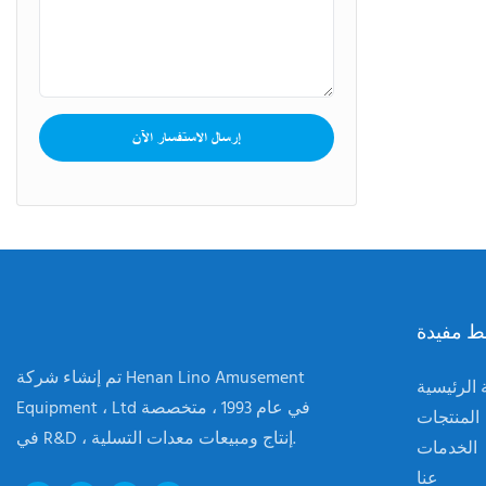
ديد الناتج عن
نعدام الوزن،
ة لا نهاية لها
إرسال الاستفسار الآن
ط مفيدة
تم إنشاء شركة Henan Lino Amusement
الرئيسية
Equipment ، Ltd في عام 1993 ، متخصصة
المنتجات
في R&D ، إنتاج ومبيعات معدات التسلية.
الخدمات
عنا