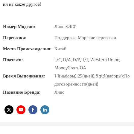
ни на какое другое!
Номер Модели:
Лино-ФК01
Перевозки:
Поддержка Морские перевозки
Место Происхождения:
Китай
Платежи:
L/C, D/A, D/P, T/T, Western Union,
MoneyGram, OA
Время Выполнения:
1-1(наборы):25(дней),&gt;1(наборы):По
договоренности(дней)
Название Бренда:
Лино