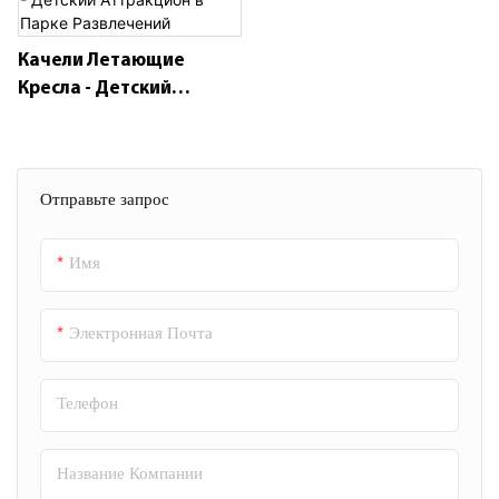
Развлечений,
Счастливого Рождества,
Качели Летающие
Самолет С
Кресла - Детский
Самоконтролем
Аттракцион В Парке
Развлечений
Отправьте запрос
Имя
Электронная Почта
Телефон
Название Компании