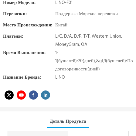
Номер Модели:
LINO-F01
Перевозки:
Поддержка Морские перевозки
Место Происхождения:
Китай
Платежи:
L/C, D/A, D/P, T/T, Western Union,
MoneyGram, OA
Время Выполнения:
1-
1(бушелей):20(дней),&gt;1(бушелей):По
договоренности(дней)
Название Бренда:
LINO
Деталь Продукта