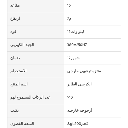
16
مقاعد
م7
ارتفاع
كيلو وات15
قوة
380V/50HZ
الجهد االكهربى
شهور12
ضمان
منتزه ترفيهي خارجي
الاستخدام
الكرسي الطائر
اسم المنتج
>10
عدد الركاب المسموح لهم
أرجوحة خارجية
يكتب
&gt;500كجم
السعة القصوى