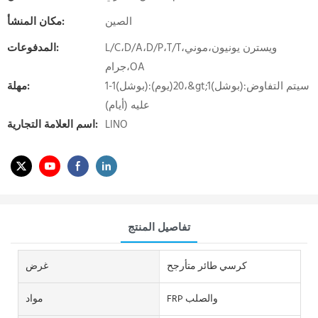
الصين
مكان المنشأ:
L/C،D/A،D/P،T/T،ويسترن يونيون،موني
المدفوعات:
جرام،OA
1-1(بوشل):20(يوم)،&gt;1(بوشل):سيتم التفاوض
مهلة:
عليه (أيام)
LINO
اسم العلامة التجارية:
تفاصيل المنتج
كرسي طائر متأرجح
غرض
FRP والصلب
مواد