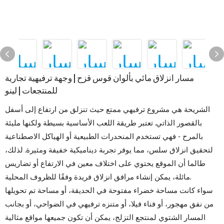
مسار انزلاق مائي بألوان قوس قزح | وجهة ترفيهية تجارية
للمنتجعات | لينو
الشريحة هي مشروع ترفيهي ممتع حيث تنزلق من ارتفاع إلى أسفل
بالقصور الذاتي. تعتبر طريقة اللعب الأساسية بسيطة ولكنها مليئة
بالمرح - فهي تستخدم المنحدرات الطبيعية أو الهياكل الاصطناعية
لتحقيق انزلاق سلس، مما يوفر تجربة ديناميكية خفيفة ومثيرة. لذلك،
طالما أن الموقع يحتوي على اختلاف معين في الارتفاع أو تضاريس
مائلة، يمكن إنشاء مرافق انزلاق فريدة وفقًا للظروف المحلية.
سواء كانت مساحة خضراء مفتوحة في الحديقة، أو مساحة تم تحويلها
من نفق مهجور، أو فناء فيلا، أو متنزه ترفيهي في الضواحي، أو بجانب
المسار الشتوي لمنتجع التزلج، يمكن أن تكون جميعها مواقع مثالية