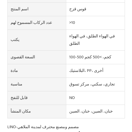
قوس قزح
اسم المنتج
>10
عدد الركاب المسموح لهم
في الهواء الطلق، في الهواء
يكتب
الطلق
100-500 كجم، >500 كجم
السعة القصوى
البلاستيك، PP، أخرى
مادة
تجاري، سكني، مركز تسوق
مناسبة
NO
قابل للنفخ
خنان، الصين، خنان، الصين
مكان المنشأ
LINO-مصمم ومصنع محترف لمدينة الملاهي