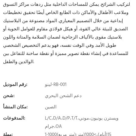
لتركيب الشرائح. يمكن للمساحات الداخلية مثل ردهات مراكز التسوق
وملاعب الأطفال والأماكن ذات الطابع الخاص أيضًا تحقيق تخطيطات
إبداعية من خلال التصميم المعياري. المواد مصنوعة من البلاستيك
الصديق للبيئة عالي القوة، أو هيكل فولاذي مقاوم للعوامل الجوية أو
بلاستيك مقوى بالألياف الزجاجية لضمان السلامة والمتانة واللون
طويل الأمد. وفي الوقت نفسه، فهو يدعم التخصيص الشخصي
للمساعدة في إنشاء نقطة تصوير مميزة أو نقطة ساخنة للتفاعل بين
الوالدين والطفل.
لينو-RB-001
رقم الموديل:
دعم الشحن البحري
شحن:
الصين
مكان المنشأ:
L/C،D/A،D/P،T/T،ويسترن يونيون،موني
المدفوعات:
جرام،OA
1-1000(متر مربع):15(أيام)،>1000(متر
مهلة: