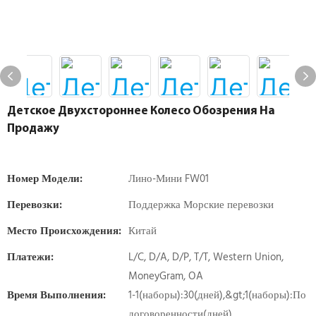
Детское Двухстороннее Колесо Обозрения На
Продажу
Номер Модели:
Лино-Мини FW01
Перевозки:
Поддержка Морские перевозки
Место Происхождения:
Китай
Платежи:
L/C, D/A, D/P, T/T, Western Union,
MoneyGram, OA
Время Выполнения:
1-1(наборы):30(дней),&gt;1(наборы):По
договоренности(дней)