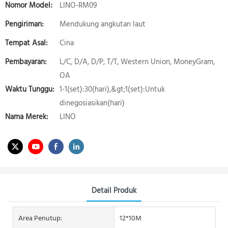
Nomor Model:
LINO-RM09
Pengiriman:
Mendukung angkutan laut
Tempat Asal:
Cina
Pembayaran:
L/C, D/A, D/P, T/T, Western Union, MoneyGram,
OA
Waktu Tunggu:
1-1(set):30(hari),&gt;1(set):Untuk
dinegosiasikan(hari)
Nama Merek:
LINO
Detail Produk
Area Penutup:
12*10M