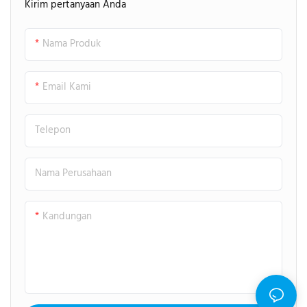
Kirim pertanyaan Anda
Atraksi yang mengasyikkan ini
akan membuat Anda berputar,
Nama Produk
miring, dan berputar saat Anda
melayang di udara,
memberikan sensasi dan
Email Kami
kegembiraan bagi semua
pencari sensasi.
Telepon
Nama Perusahaan
Kandungan