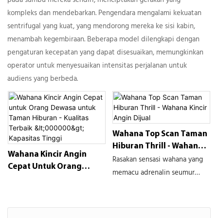
kompleks dan mendebarkan. Pengendara mengalami kekuatan
sentrifugal yang kuat, yang mendorong mereka ke sisi kabin,
menambah kegembiraan. Beberapa model dilengkapi dengan
pengaturan kecepatan yang dapat disesuaikan, memungkinkan
operator untuk menyesuaikan intensitas perjalanan untuk
audiens yang berbeda.
Wahana Top Scan Taman
Hiburan Thrill - Wahana
Wahana Kincir Angin
Rasakan sensasi wahana yang
Kincir Angin Dijual
Cepat Untuk Orang
memacu adrenalin seumur
Dewasa Untuk Taman
hidup dengan wahana Top
Hiburan - Kualitas
Scan “Windmill Thrills for Sale”
Terbaik <000000>
di Thrill Amusement Park.
Kapasitas Tinggi