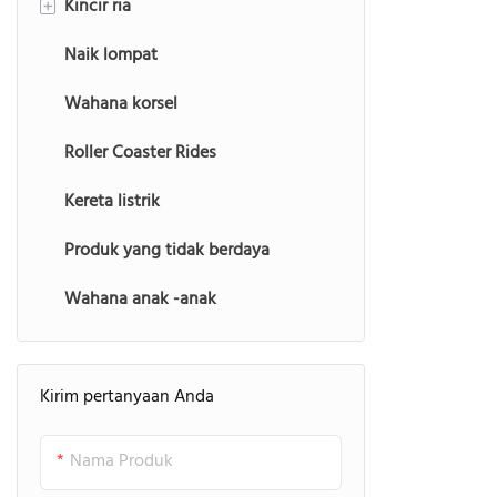
Kincir ria
Bumble Bee Rides
Menjatuhkan menara
+
Naik lompat
Mega Bounce Ride
Menara balon samba
Ferris Wheel yang besar
Wahana korsel
Perjalanan Hopper Katak
Mini Ferris Wheel
Roller Coaster Rides
Kereta listrik
Produk yang tidak berdaya
Wahana anak -anak
Kirim pertanyaan Anda
Nama Produk