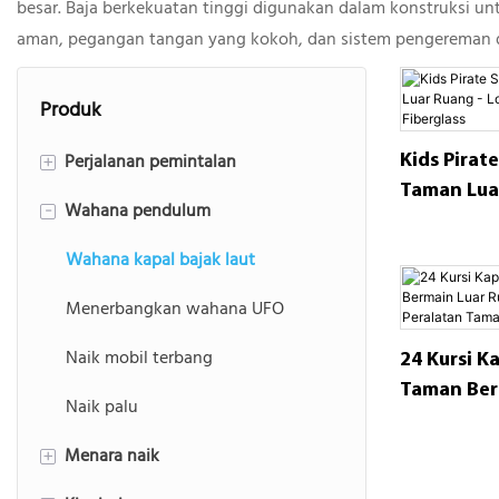
besar. Baja berkekuatan tinggi digunakan dalam konstruksi u
aman, pegangan tangan yang kokoh, dan sistem pengereman d
Produk
Perjalanan pemintalan
+
Kids Pirat
Taman Lua
Wahana pendulum
Kecepatan perjalanan kincir angin
-
& Konstruk
Perjalanan Badai Energi
Wahana kapal bajak laut
Wahana putaran teratas
Menerbangkan wahana UFO
Naik kursi terbang
Naik mobil terbang
24 Kursi K
Taman Ber
Naik giroskop
Naik palu
Ruangan T
Peralatan
Menara naik
Wahana gurita
+