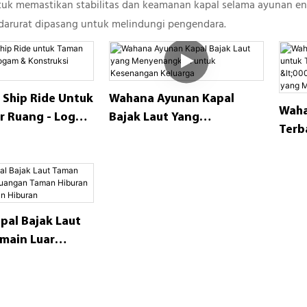
ntuk memastikan stabilitas dan keamanan kapal selama ayunan en
arurat dipasang untuk melindungi pengendara.
e Ship Ride Untuk
Wahana Ayunan Kapal
Waha
r Ruang - Logam
Bajak Laut Yang
Terb
si Fiberglass
Menyenangkan Untuk
Hibu
Kesenangan Keluarga
<000
Angk
Men
apal Bajak Laut
main Luar
aman Hiburan
 Taman Hiburan