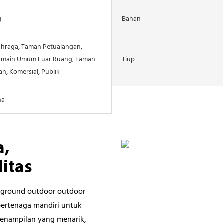
g
Bahan
hraga, Taman Petualangan,
rmain Umum Luar Ruang, Taman
Tiup
n, Komersial, Publik
na
a,
litas
ayground outdoor outdoor
bertenaga mandiri untuk
penampilan yang menarik,