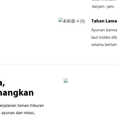
berjam -jam.
Tahan Lam
Ayunan bermai
laut kiddie d
selama bertah
a,
nangkan
perjalanan taman hiburan
ayunan dan rotasi,