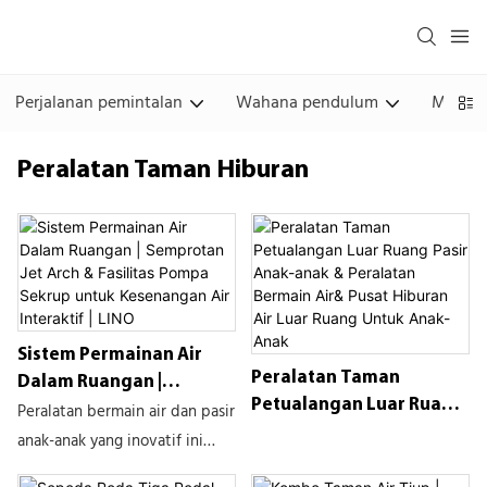
Perjalanan pemintalan
Wahana pendulum
Menara
Peralatan Taman Hiburan
Sistem Permainan Air
Peralatan Taman
Dalam Ruangan |
Petualangan Luar Ruang
Peralatan bermain air dan pasir
Semprotan Jet Arch &
Pasir Anak-Anak &
Fasilitas Pompa Sekrup
anak-anak yang inovatif ini
Peralatan Bermain Air&
Untuk Kesenangan Air
terbuat dari bahan yang ramah
Pusat Hiburan Air Luar