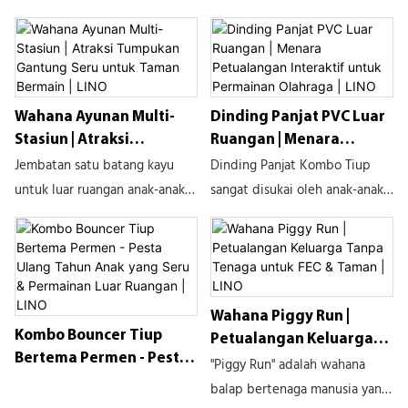
Keluarga & Senam | LINO
sangat elastis untuk
indah. Bahan utamanya terbuat
yang memiliki ketahanan UV,
langsung, kreativitas, dan
sekitar 30 sentimeter,
memberikan dukungan yang
dari PVC berkekuatan tinggi,
anti-penuaan, dan ketahanan
kesadaran akan kerja sama tim.
memungkinkan gerakan maju,
kuat, sehingga memungkinkan
yang memiliki ketahanan sobek
benturan yang sangat baik. Ini
Sementara itu, peralatannya
mundur, dan berputar yang
orang untuk melompat
yang sangat baik, tahan air dan
secara efektif dapat menahan
mudah dirawat dan
cepat, dengan respons yang
semakin tinggi, hingga lebih
tahan UV, sehingga cocok
pengaruh paparan sinar
dibersihkan, sehingga secara
Wahana Ayunan Multi-
Dinding Panjat PVC Luar
cepat, sehingga memberikan
dari 2 meter, menghadirkan
untuk penggunaan jangka
Stasiun | Atraksi
Ruangan | Menara
matahari jangka panjang dan
efektif mengurangi biaya
pengalaman berkendara yang
"sensasi terbang" yang
Jembatan satu batang kayu
Dinding Panjat Kombo Tiup
panjang baik di dalam maupun
Tumpukan Gantung Seru
Petualangan Interaktif
lingkungan penggunaan yang
operasional dan beban
mulus. Peralatan ini
mendebarkan dan
Untuk Taman Bermain |
Untuk Permainan
untuk luar ruangan anak-anak
sangat disukai oleh anak-anak
di luar ruangan.
kompleks, memastikan
manajemen di kemudian hari.
mengadopsi kotak roda gigi
LINO
Olahraga | LINO
menggembirakan, penuh
dibuat dengan cermat dari
dan orang dewasa karena
stabilitas dan daya tahan
Ini adalah pilihan ideal untuk
yang tertutup sepenuhnya dan
kesenangan dan sangat disukai
bahan berkualitas tinggi dan
kesenangan dan
struktural, dan dengan
menciptakan ruang aktivitas
perawatan anti karat dan anti
oleh orang-orang dari segala
memiliki struktur yang kokoh
interaktivitasnya. Peralatan
demikian secara komprehensif
anak yang aman, ekologis, dan
korosi. Semua komponen dapat
usia. Meskipun pengalaman
dan tahan lama. Dek jembatan
hiburan tiup ini fleksibel dan
menjamin keamanan
edukatif.
menahan erosi air tawar dan
melompat itu mendebarkan,
terbuat dari kayu anti-korosi
serba guna, dan dapat
penggunaan wisatawan.
air laut, dan tidak akan
Wahana Piggy Run |
namun sangatlah aman -
berkualitas tinggi, dan bagian
diaplikasikan secara luas di
Kombo Bouncer Tiup
Petualangan Keluarga
berkarat bahkan setelah
dilengkapi dengan sabuk
Bertema Permen - Pesta
penyangganya terbuat dari
berbagai tempat seperti pusat
"Piggy Run" adalah wahana
Tanpa Tenaga Untuk FEC
penggunaan jangka panjang.
pengaman khusus untuk
Ulang Tahun Anak Yang
pipa baja galvanis, yang
perbelanjaan, alun-alun, alun-
& Taman | LINO
balap bertenaga manusia yang
Berat keseluruhannya ringan
Seru & Permainan Luar