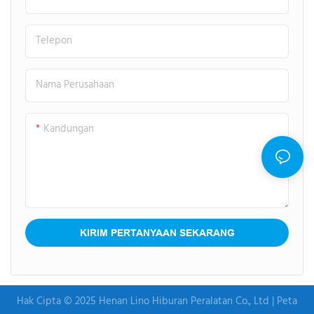
lingkungan alami
pengunjung dari segala usia.
coaster dapat dengan mudah
dioperasikan oleh satu orang,
Telepon
menawarkan pengalaman
berayun yang menenangkan
Nama Perusahaan
dan menyenangkan yang
menarik bagi anak-anak dan
Kandungan
orang dewasa.
Desainnya sederhana dan
kokoh. Bandul tanpa tenaga ini
mudah dipasang dan dirawat,
sehingga menjadi pilihan ideal
untuk berbagai tempat luar
KIRIM PERTANYAAN SEKARANG
ruangan atau semi-luar
ruangan. Baik ditempatkan di
taman yang indah, taman
Hak Cipta © 2025 Henan Lino Hiburan Peralatan Co., Ltd |
Peta
komunitas atau resor keluarga,