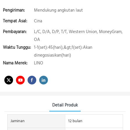
Pengiriman:
Mendukung angkutan laut
Tempat Asal:
Cina
Pembayaran:
L/C, D/A, D/P, T/T, Western Union, MoneyGram,
OA
Waktu Tunggu:
1-1(set):45(hari),&gt;1(set):Akan
dinegosiasikan(hari)
Nama Merek:
LINO
Detail Produk
Jaminan
12 bulan