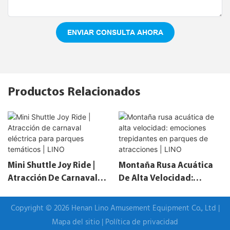
ENVIAR CONSULTA AHORA
Productos Relacionados
Mini Shuttle Joy Ride |
Montaña Rusa Acuática
Atracción De Carnaval
De Alta Velocidad:
Eléctrica Para Parques
Emociones Trepidantes
Temáticos | LINO
En Parques De
Copyright © 2026 Henan Lino Amusement Equipment Co., Ltd |
Atracciones | LINO
Mapa del sitio
|
Política de privacidad