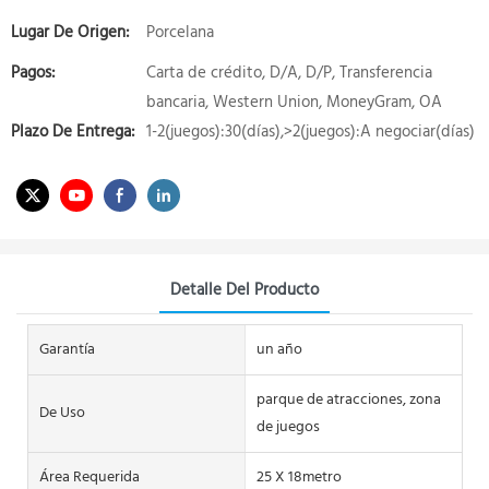
Lugar De Origen:
Porcelana
Pagos:
Carta de crédito, D/A, D/P, Transferencia
bancaria, Western Union, MoneyGram, OA
Plazo De Entrega:
1-2(juegos):30(días),>2(juegos):A negociar(días)
Detalle Del Producto
Garantía
un año
parque de atracciones, zona
De Uso
de juegos
Área Requerida
25 X 18metro