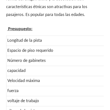
características étnicas son atractivas para los
pasajeros. Es popular para todas las edades.
Presupuesto:
Longitud de la pista
1
Espacio de piso requerido
2
Número de gabinetes
6
capacidad
2
Velocidad máxima
1
fuerza
2
voltaje de trabajo
C