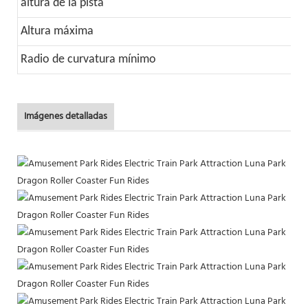
altura de la pista
2
Altura máxima
3
Radio de curvatura mínimo
4
Imágenes detalladas