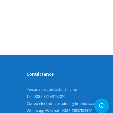
Contáctenos
Persona de contacto: Sr. Lino
Tel: 0086-371-69102010
Correo electrónico:
admin@linorides.com
Whatsapp/Wechat: 0086-13837103420