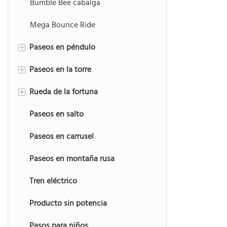
Bumble Bee cabalga
Mega Bounce Ride
Paseos en péndulo
+
Paseos en la torre
Paseos en el barco pirata
+
Rueda de la fortuna
Paseos de ovnis voladores
Torre de caída
+
Paseos en salto
Viaje volador
Torre de globo de samba
Rueda de la fortuna grande
Paseos en carrusel
Paseos en martillo
Paseo de la tolva de rana
Mini noria
Paseos en montaña rusa
Tren eléctrico
Producto sin potencia
Pasos para niños