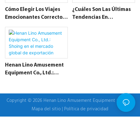
Cómo Elegir Los Viajes
¿Cuáles Son Las Últimas
Emocionantes Correctos
Tendencias En
Al Invertir En Ellos
Innovación Tecnológica
En Los Viajes En
Carnaval?
Henan Lino Amusement
Equipment Co., Ltd.:
Shoing En El Mercado
Global De Exportación
Copyright © 2026 Henan Lino Amusement Equipment Co., Ltd |
Mapa del sitio
|
Política de privacidad