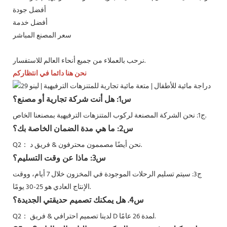
أفضل جودة
أفضل خدمة
سعر المصنع المباشر
نرحب بالعملاء من جميع أنحاء العالم للاستفسار.
نحن هنا دائما في انتظاركم
س1: هل أنت شركة تجارية أو مصنع؟
ج1: نحن الشركة المصنعة لركوب المتنزهات الترفيهية بمصنعنا الخاص.
س2: ما هي مدة الضمان الخاصة بك؟
نحن أيضًا مصممون محترفون & فريق د.
Q2：
س3: ماذا عن وقت التسليم؟
ج3: سيتم تسليم الرحلات الموجودة في المخزون خلال 7 أيام، ووقت
الإنتاج العادي هو 25-30 يومًا.
س4. هل يمكنك تصميم حديقتي الجديدة؟
لدينا تصميم احترافي & فريق D لمدة 26 عامًا.
Q2：