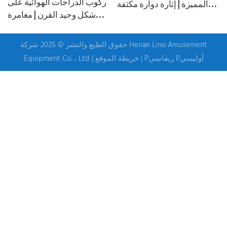
ركوب الدراجات الهوائية على
المميزة | إثارة دوارة مكثفة
شكل وحيد القرن | مغامرة
في مدن الملاهي | لينو
المصعد السحري & الدوارة
في ملاعب الأطفال | لينو
حقوق الطبع والنشر © 2025 شركة Henan Lino Amusement
Pريفاسي Pأوليسي
|
خريطة الموقع
Equipment Co. ، Ltd |