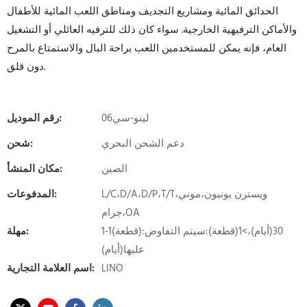
الحدائق المائية ومشاريع التجديف ومناطق اللعب المائية للأطفال
والأماكن الترفيهية الخارجية. سواء كان ذلك للترفيه العائلي أو التشغيل
العام، فإنه يمكن للمستخدمين اللعب براحة البال والاستمتاع بالمرح
دون قلق.
لينو-سي06
رقم الموديل:
دعم الشحن البحري
شحن:
الصين
مكان المنشأ:
L/C،D/A،D/P،T/T،ويسترن يونيون،موني
المدفوعات:
جرام،OA
1-1(قطعة):30(أيام)،>1(قطعة):سيتم التفاوض
مهلة:
عليها(أيام)
LINO
اسم العلامة التجارية: