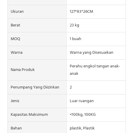
Ukuran
127*83*26CM
Berat
23 kg
MOQ
1 buah
Warna
Warna yang Disesuaikan
Perahu engkol tangan anak-
Nama Produk
anak
Penumpang Yang Diizinkan
2
Jenis
Luar ruangan
Kapasitas Maksimum
<100kg, 100KG
Bahan
plastik, Plastik