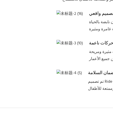
صميم واقعي
نابضة بالحياة
ركات ناعمة
 مثيرة ومريحة
مان السلامة
تم تصميم Ride Kids Pirate Ship for Outdoor Parks بأمان كأولوية قصوى