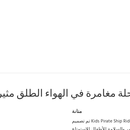
لة مغامرة في الهواء الطلق مثير
متانة
تم تصميم Kids Pirate Ship Ride for Outdoor Parks لتستمر مع بناء معدني وألياف من