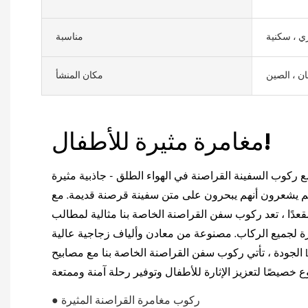
ي ، سكنية
مناسبة
ان ، الصين
مكان المنشأ
مغامرة مثيرة للأطفال!
ع ركوب السفينة القراصنة في الهواء الطلق - جاذبية مثيرة
لهم يشعرون أنهم يبحرون على متن سفينة قرصنة قديمة. مع
رات تتراوح بين 12 إلى 40 مقعدًا ، تعد ركوب سفن القراصنة الخاصة بنا مثالية لمطالب
ة لجميع الركاب. مصنوعة من معادن وألياف زجاجية عالية
الجودة ، تأتي ركوب سفن القراصنة الخاصة بنا مع مصابيح LED وأحزمة المقاعد وتصميم
● ركوب مغامرة القراصنة المثيرة