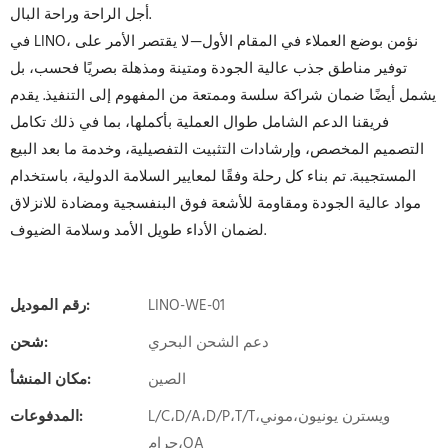
أجل الراحة وراحة البال.
في LINO، نؤمن بوضع العملاء في المقام الأول—لا يقتصر الأمر على
توفير مناطق جذب عالية الجودة ومتينة ومذهلة بصريًا فحسب، بل
يشمل أيضًا ضمان شراكة سلسة وممتعة من المفهوم إلى التنفيذ. يقدم
فريقنا الدعم الشامل طوال العملية بأكملها، بما في ذلك تكامل
التصميم المخصص، وإرشادات التثبيت التفصيلية، وخدمة ما بعد البيع
المستجيبة. تم بناء كل رحلة وفقًا لمعايير السلامة الدولية، باستخدام
مواد عالية الجودة ومقاومة للأشعة فوق البنفسجية ومضادة للانزلاق
لضمان الأداء طويل الأمد وسلامة الضيوف.
LINO-WE-01
رقم الموديل:
دعم الشحن البحري
شحن:
الصين
مكان المنشأ:
L/C،D/A،D/P،T/T،ويسترن يونيون،موني
المدفوعات:
جرام،OA