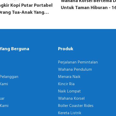
Wahana Korsel Bertema D
kir Kopi Putar Portabel
Untuk Taman Hiburan - 16
 Orang Tua-Anak Yang
an Untuk Hiburan
LINO
 Yang Berguna
Produk
Perjalanan Pemintalan
Wahana Pendulum
Pelanggan
Menara Naik
Kami
Kincir Ria
Naik Lompat
sar
Wahana Korsel
 Kami
Roller Coaster Rides
Kereta Listrik