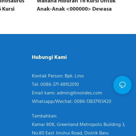
inosaurus
Wahana Hiburan 16 Kursi Untuk
 Kursi
Anak-Anak <000000> Dewasa
Hubungi Kami
Kontak Person: Bpk. Lino
Tel: 0086-371-69102010
Email kami:
admin@linorides.com
Whatsapp/Wechat: 0086-13837103420
Tambahkan:
Kamar 808, Greenland Metropolis Building 3,
No.80 East Jinshui Road, Distrik Baru