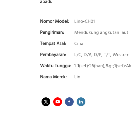
abadi.
Nomor Model:
Lino-CH01
Pengiriman:
Mendukung angkutan laut
Tempat Asal:
Cina
Pembayaran:
L/C, D/A, D/P, T/T, Wester
Waktu Tunggu:
1-1(set):26(hari),&gt;1(set):
Nama Merek:
Lini