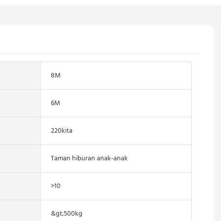
8M
6M
220kita
Taman hiburan anak-anak
>10
&gt;500kg