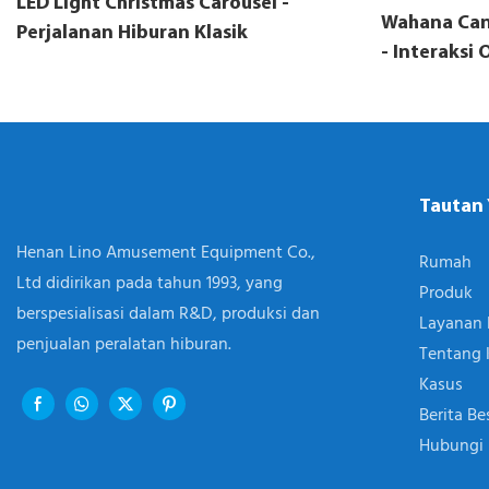
LED Light Christmas Carousel -
Wahana Cang
Perjalanan Hiburan Klasik
- Interaksi
Menyenangk
Keluarga | 
Tautan
Henan Lino Amusement Equipment Co.,
Rumah
Ltd didirikan pada tahun 1993, yang
Produk
berspesialisasi dalam R&D, produksi dan
Layanan 
penjualan peralatan hiburan.
Tentang 
Kasus
Berita Be
Hubungi