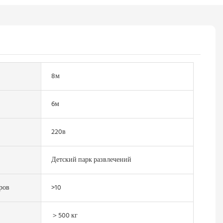
8м
6м
220в
Детский парк развлечений
ров
>10
＞500 кг