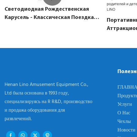
Светодиодная Рождественская
Карусель - Классическая Поездка
Портативн
На Развлечение
Аттракцио
— Весёлое
Родителей 
Развлечени
Полезн
Henan Lino Amusement Equipment Co.,
ГЛАВН
Ltd была основана в 1993 году,
Продукт
специализируясь на R R&D, производство
Услуги
и продажа оборудования для
О Нас
развлечений.
Чехлы
Новости