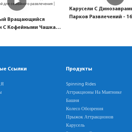
Карусели С Динозаврам
Парков Развлечений - 1
ый Вращающийся
н С Кофейными Чашками
 Взаимодействие
И Детей Для Семейного
я | LINO
ые Ссылки
Продукты
АЯ
Spinning Rides
ы
Аттракционы На Маятнике
Башня
Колесо Обозрения
Прыжок Аттракционов
Карусель