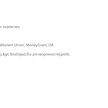
е перевозки
, Western Union, MoneyGram, OA
й),&gt;1(наборы):По договоренности(дней)