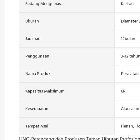
Sedang Mengemas
Karton
Ukuran
Diameter 
Jaminan
12bulan
Penggunaan
3-12 tahu
Nama Produk
Peralatan
Kapasitas Maksimum
6P
Kesempatan
Alun-alun
Tempat Asal
Henan, Ti
LINO-Perancang dan Produsen Taman Hiburan Profesion