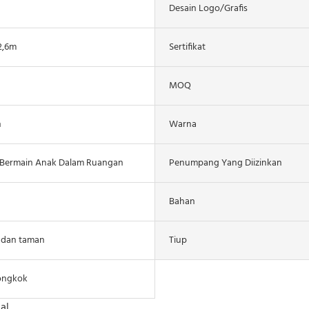
Desain Logo/grafis
2,6m
Sertifikat
MOQ
n
Warna
 Bermain Anak Dalam Ruangan
Penumpang Yang Diizinkan
Bahan
 dan taman
Tiup
ongkok
al