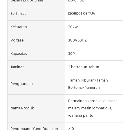
Desain Logo/grafis
Bordir 3D
Sertifikat
ISO9001 CE TUV
Kekuatan
20kw
Voltase
380V50HZ
Kapasitas
30P
Jaminan
2 bertahun-tahun
Taman Hiburan/Taman
Penggunaan
Bertema/Pameran
Permainan karnaval di pasar
Nama Produk
malam, mesin lompat gila,
wahana pantul
Penumpang Yang Diizinkan
>10