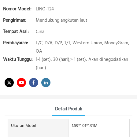
Nomor Model:
LINO-T24
Pengiriman:
Mendukung angkutan laut
Tempat Asal:
Cina
Pembayaran:
L/C, D/A, D/P, T/T, Western Union, MoneyGram,
OA
Waktu Tunggu:
1-1 (set): 30 (hari),> 1 (set): Akan dinegosiasikan
(hari)
Detail Produk
Ukuran Mobil
1.59*1.01*1.91M