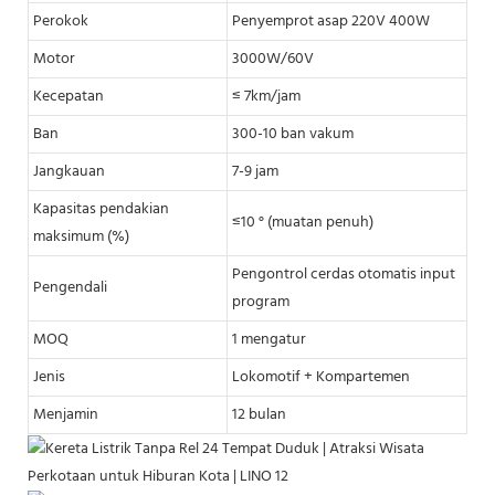
Perokok
Penyemprot asap 220V 400W
Motor
3000W/60V
Kecepatan
≤ 7km/jam
Ban
300-10 ban vakum
Jangkauan
7-9 jam
Kapasitas pendakian
≤10 ° (muatan penuh)
maksimum (%)
Pengontrol cerdas otomatis input
Pengendali
program
MOQ
1 mengatur
Jenis
Lokomotif + Kompartemen
Menjamin
12 bulan