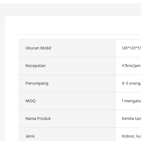
Ukuran Mobil
1.61*1.01*1
Kecepatan
≤7km/jam
Penumpang
4-5 orang
MOQ
1 mengatu
Nama Produk
Kereta tanp
Jenis
Indoor, lu