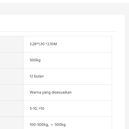
3.28*1.30 *2.10M
500kg
12 bulan
Warna yang disesuaikan
5-10, >10
100-500kg, ＞ 500kg