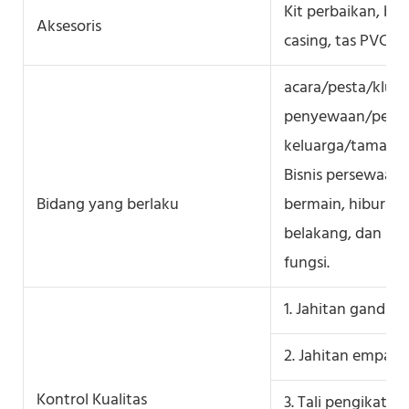
Kit perbaikan, bl
Aksesoris
casing, tas PVC
acara/pesta/klub
penyewaan/perni
keluarga/taman hi
Bisnis persewaan,
Bidang yang berlaku
bermain, hiburan
belakang, dan bisn
fungsi.
1. Jahitan ganda d
2. Jahitan empat k
Kontrol Kualitas
3. Tali pengikat 