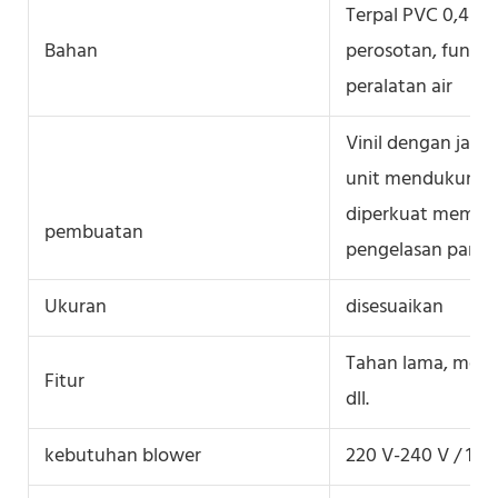
Terpal PVC 0,4mm
Bahan
perosotan, funci
peralatan air
Vinil dengan jahit
unit mendukung a
diperkuat memast
pembuatan
pengelasan panas 
Ukuran
disesuaikan
Tahan lama, mena
Fitur
dll.
kebutuhan blower
220 V-240 V / 110