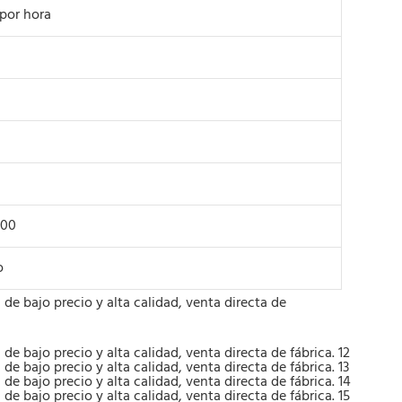
 por hora
500
o