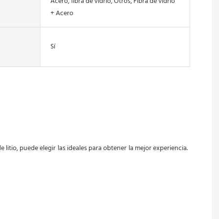
Acero, fibra de vidrio, Otros, Fibra de vidrio
+ Acero
Sí
itio, puede elegir las ideales para obtener la mejor experiencia. 