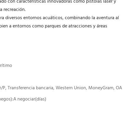
pado con características innovadoras como pistolas láser y
a recreación.
ra diversos entornos acuáticos, combinando la aventura al
a bien a entornos como parques de atracciones y áreas
rítimo
 D/P, Transferencia bancaria, Western Union, MoneyGram, OA
juegos):A negociar(días)