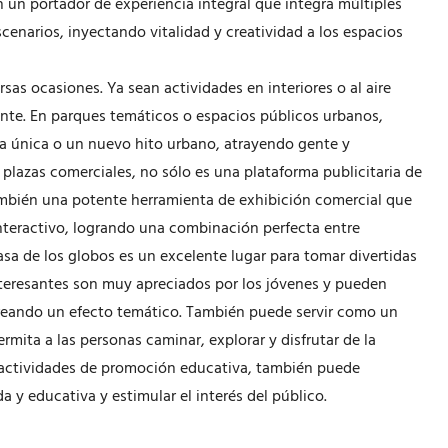
n un portador de experiencia integral que integra múltiples
cenarios, inyectando vitalidad y creatividad a los espacios
as ocasiones. Ya sean actividades en interiores o al aire
ante. En parques temáticos o espacios públicos urbanos,
ca única o un nuevo hito urbano, atrayendo gente y
o plazas comerciales, no sólo es una plataforma publicitaria de
ambién una potente herramienta de exhibición comercial que
nteractivo, logrando una combinación perfecta entre
asa de los globos es un excelente lugar para tomar divertidas
interesantes son muy apreciados por los jóvenes y pueden
 creando un efecto temático. También puede servir como un
rmita a las personas caminar, explorar y disfrutar de la
 las actividades de promoción educativa, también puede
 y educativa y estimular el interés del público.