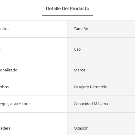
Detalle Del Producto
ultos
Tamaño
o
Uso
sonalizado
Marca
lobos
Pasajero Permitido
gos, al aire libre
Capacidad Máxima
madera
Ocasión