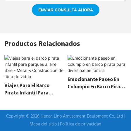
ENVIAR CONSULTA AHORA
Productos Relacionados
Emocionante Paseo En
Viajes Para El Barco
Columpio En Barco Pirata
Pirata Infantil Para
Para Divertirse En
Parques Al Aire Libre -
Familia
Metal & Construcción De
Fibra De Vidrio
Copyright © 2026 Henan Lino Amusement Equipment Co., Ltd |
Mapa del sitio
|
Política de privacidad