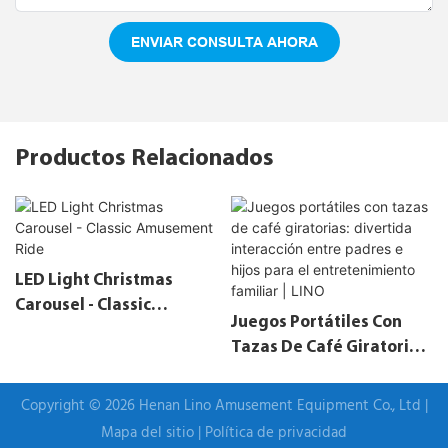
ENVIAR CONSULTA AHORA
Productos Relacionados
LED Light Christmas
Carousel - Classic
Juegos Portátiles Con
Amusement Ride
Tazas De Café Giratorias:
Divertida Interacción
Entre Padres E Hijos Para
Copyright © 2026 Henan Lino Amusement Equipment Co., Ltd |
El Entretenimiento
Mapa del sitio
|
Política de privacidad
Familiar | LINO