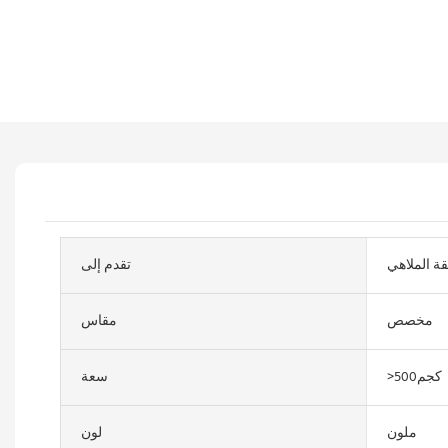
ة الملاهي
تقدم إلى
مخصص
مقاس
>500كجم
سعة
ملون
لون