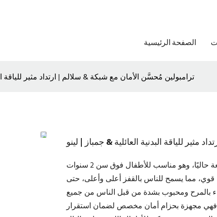
ت
الصفحة الرئيسية
ترامبولين مُحسَّن الأمان مع شبكة & سلالم | ارتداد مثير للياقة الب
د مثير للياقة البدنية العائلية & جمباز | لينو
يعد الترامبولين البنجي أحد مرافق الترفيه الشهيرة والشائعة حاليًا، وهو مناسب للأطفال فوق سن 2 سنوات
عم قوي، مما يسمح للناس بالقفز أعلى وأعلى، حتى
، مليء بالمرح ومحبوب بشدة من قبل الناس من جميع
اية - فهي مجهزة بحزام أمان مخصص لضمان استقرار