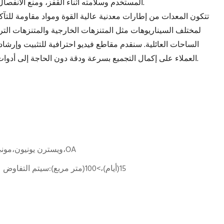
المستخدم وسلامته أثناء القفز، ومنع الانفصال العرضي، حتى يمكن للأطفال اللعب براحة البال.
تتكون المعدات من إطارات معدنية عالية القوة ومواد مقاومة للتآك
لمختلف السيناريوهات مثل المتنزهات الخارجية والمتنزهات الترف
الساحات العائلية. سنقدم مقاطع فيديو احترافية للتثبيت وإر
العملاء على إكمال التجميع بسرعة ودقة دون الحاجة إلى أدوات معقدة أو فرق محترفة، مما يوفر الوقت والجهد.
L/C،D/A،D/P،T/T،ويسترن يونيون،موني جرام،OA
1-100(متر مربع):15(أيام)،>100(متر مربع):سيتم التفاوض عليه(أيام)