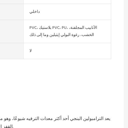
داخلي
PVC، بلاستيك PVC، PU، الأنابيب المجلفنة،
الخشب، رغوة البولي إيثيلين وما إلى ذلك
لا
يعد الترامبولين البنجي أحد أكثر معدات الترفيه شيوعًا، وهو
القفز إلى 2 متر، ولكنه آمن للغاية، وسوف تلعب بحزام الأمان. أما بالنسبة للتثبيت، فسنقدم لك فيديو التثبيت الاحترافي والدليل قبل الشحن.