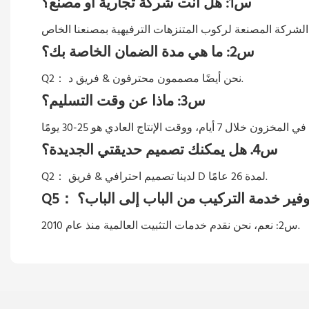
س1: هل أنت شركة تجارية أو مصنع؟
س2: ما هي مدة الضمان الخاصة بك؟
نحن أيضًا مصممون محترفون & فريق د.
Q2：
س3: ماذا عن وقت التسليم؟
س4. هل يمكنك تصميم حديقتي الجديدة؟
لدينا تصميم احترافي & فريق D لمدة 26 عامًا.
Q2：
فير خدمة التركيب من الباب إلى الباب؟
Q5：
نحن نقدم خدمات التثبيت العالمية منذ عام 2010.
س2: نعم،