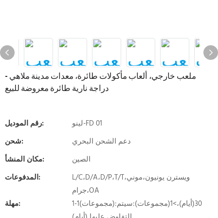
ملعب خارجي، ألعاب مأكولات طائرة، معدات مدينة ملاهي -
دراجة نارية طائرة معروضة للبيع
لينو-FD 01
رقم الموديل:
دعم الشحن البحري
شحن:
الصين
مكان المنشأ:
L/C،D/A،D/P،T/T،ويسترن يونيون،موني
المدفوعات:
جرام،OA
1-1(مجموعات):30(أيام)،>1(مجموعات):سيتم
مهلة:
التفاوض عليها (أيام)