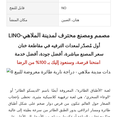
NO
قابل للنفخ
هنان، الصين
مكان المنشأ
LINO-مصمم ومصنع محترف لمدينة الملاهي
أول مُصدّر لمعدات الترفيه في مقاطعة خنان
سعر المصنع مباشرة، أفضل جودة، أفضل خدمة
امنحنا فرصة، وسنعود إليك بـ 100% من الرضا
لعبة "الأطباق الطائرة"، المعروفة أيضًا باسم "الديسكو الطائر" أو 
"الوعاء السحري"، هي لعبة ترفيهية كلاسيكية مثيرة، تحظى بإعجاب 
الصغار حول العالم. تتكون من قرص دوار ضخم على شكل أطباق 
طائرة ومسار انزلاقي. يدور الطبق الطائر من سرعة بطيئة إلى عالية 
جدًا مع عقارب الساعة أو عكسها، وينزلق من الأسفل إلى الأعلى على 