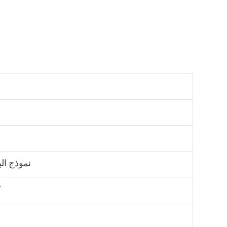
نموذج الب
7