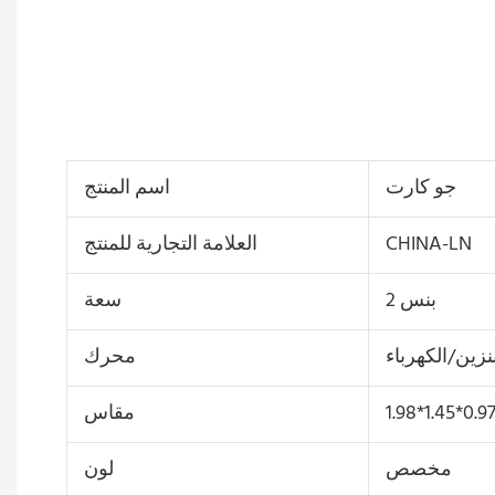
جو كارت
اسم المنتج
CHINA-LN
العلامة التجارية للمنتج
2 بنس
سعة
نزين/الكهرباء
محرك
1.98*1.45*0.9
مقاس
مخصص
لون