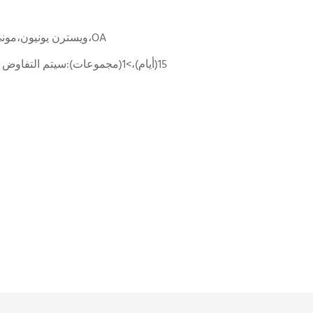
L/C،D/A،D/P،T/T،ويسترن يونيون،موني جرام،OA
1-1(مجموعات):15(أيام)،>1(مجموعات):سيتم التفاوض عليها (أيام)