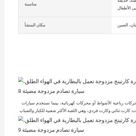
اضة، حديقة
مناسبة
ى الأطفال
ان، الصين
مكان المنشأ
الكارت، المعروف أيضًا باسم "جو كارت" (غالبًا ما يُشار إليه ببساطة باسم "جو كارت")، هو نوع من المركبات ذات العجلات المفتوحة. تعمل الكارت بمحركات رباعية الأشواط أو محركات كهربائية، بينما تستخدم سيارات 