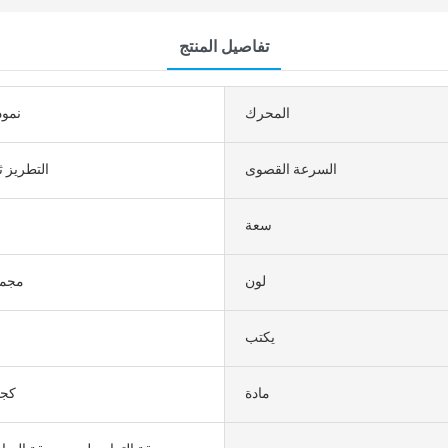
تفاصيل المنتج
المحرك
نموذ
السرعة القصوى
التطريز ثل
سعة
لون
مجمو
يكتب
مادة
100-500