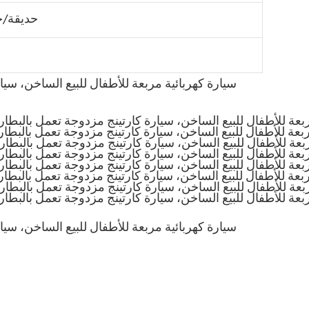
حديقة/خ