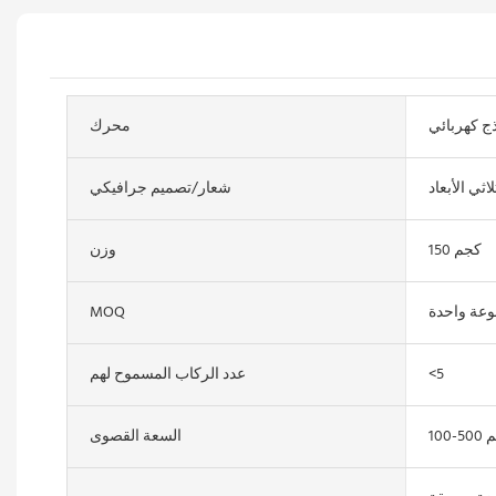
ج كهربائي
محرك
اثي الأبعاد
شعار/تصميم جرافيكي
150 كجم
وزن
عة واحدة
MOQ
<5
عدد الركاب المسموح لهم
 كجم
السعة القصوى