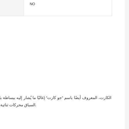
NO
السباق محركات ثنائية الأشواط أو نادرًا ما تستخدم محركات رباعية الأشواط أقوى. هناك نوعان من الكارت: كارت ثنائي وكارت فردي، وهي اللعبة الأكثر شعبية للكبار والشباب.