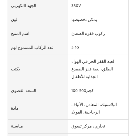
380V
الجهد االكهربى
يمكن تخصيصها
لون
ركوب قفزة الضفدع
اسم المنتج
5-10
عدد الركاب المسموح لهم
لعبة القفز الحر في الهواء
الطلق، لعبة قفز الضفدع
يكتب
الجذابة للأطفال
100-500كجم
السعة القصوى
البلاستيك، المعادن، الألياف
مادة
الزجاجية، الفولاذ
تجاري، مركز تسوق
مناسبة