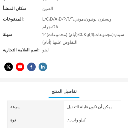
الصين
مكان المنشأ:
L/C،D/A،D/P،T/T،ويسترن يونيون،موني
المدفوعات:
جرام،OA
1-1(مجموعات):30(أيام)،&gt;1(مجموعات):سيتم
مهلة:
التفاوض عليها (أيام)
لينو
اسم العلامة التجارية:
تفاصيل المنتج
يمكن أن تكون قابلة للتعديل
سرعة
كيلو وات7.5
قوة