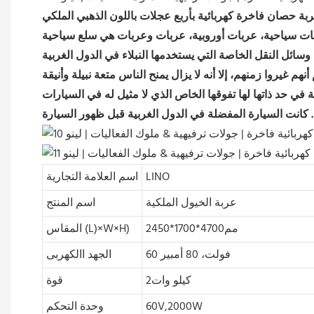
بة حصان فاخرة كهربائية بأربع عجلات باللون الذهبي الملكي
LINO
اسم العلامة التجارية
عربة الخيول الملكية
اسم المنتج
مم4700*1700*2450
المقاس (L)×W×H)
60 فولت، 80 أمبير
الجهد االكهربى
كيلو وات2
قوة
60V,2000W
وحدة التحكم