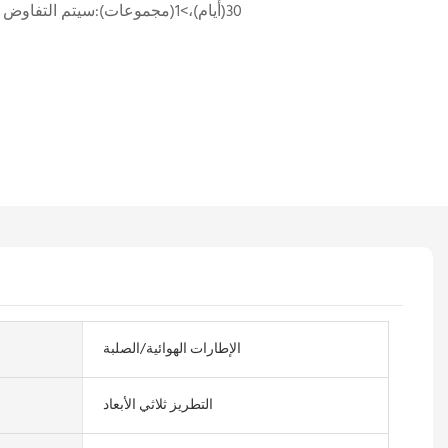
1-1(مجموعات):30(أيام)،>1(مجموعات):سيتم التفاوض عليها (أيام)
الإطارات الهوائية/الصلبة
التطريز ثلاثي الأبعاد