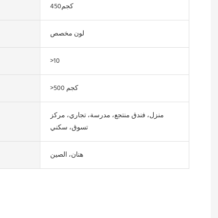
كجم450
لون مخصص
>10
>500 كجم
منزل، فندق منتجع، مدرسة، تجاري، مركز
تسوق، سكني
هنان، الصين