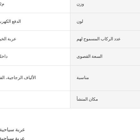
وزن
م4.2*1.65*2.3
لون
الدفع الكهرب
عدد الركاب المسموح لهم
عربة الخي
السعة القصوى
داخل
مناسبة
الألياف الزجاجية، الف
مكان المنشأ