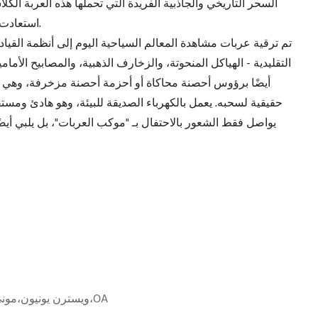
السحر التاريخي والجاذبية الفريدة التي تحملها هذه العربة الكلا
استعادت حيويتها الجديدة في سيناريوهات السياحة الحديثة.
تم ترقية عربات مشاهدة المعالم السياحية اليوم إلى أنظمة القيادة 
التقليدية - الهياكل المنحوتة، والزخارف الذهبية، والمصابيح الأما
أيضًا برؤوس أحصنة محاكاة أو أحزمة أحصنة مزخرفة، وهي جذابة
حقيقية لسحبه. يعمل بالكهرباء الصديقة للبيئة، وهو هادئ ومستقر
يواصل فقط الشعور بالاحتفال بـ "موكب العربات"، بل يلبي أيضً
L/C،D/A،D/P،T/T،ويسترن يونيون،موني جرام،OA