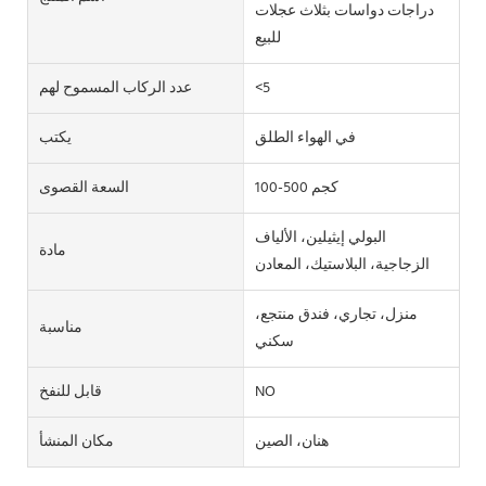
دراجات دواسات بثلاث عجلات
للبيع
<5
عدد الركاب المسموح لهم
في الهواء الطلق
يكتب
100-500 كجم
السعة القصوى
البولي إيثيلين، الألياف
مادة
الزجاجية، البلاستيك، المعادن
منزل، تجاري، فندق منتجع،
مناسبة
سكني
NO
قابل للنفخ
هنان، الصين
مكان المنشأ