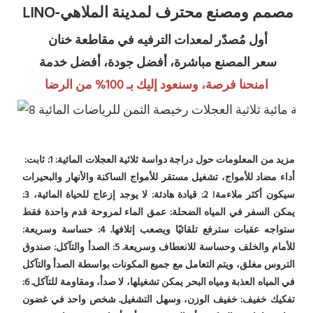
LINO-مصمم ومصنع محترف لمدينة الملاهي
أول مُصدّر لمعدات الترفيه في مقاطعة خنان
سعر المصنع مباشرة، أفضل جودة، أفضل خدمة
امنحنا فرصة، وسنعود إليك بـ 100% من الرضا
مزيد من المعلومات حول دراجة دواسة ثلاثية العجلات المائية: 1: ثابت: 
أداء مضاد للأمواج، تشغيل مستقر للأمواج الساكنة والأنهار والبحيرات 
سيكون أكثر ملاءمة! 2: قيادة هادئة: لا يوجد إزعاج للحياة المائية، 3: 
يمكن السفر في المياه الضحلة: عمق الماء لمروحة قدم واحدة فقط 
ستواجه عقبات سترفع تلقائيًا ويصعب إتلافها. 4: حساسة وسريعة: 
للأمام والخلف وحساسة للانعطاف وسريعة. 5: الصدأ والتآكل: صندوق 
التروس مغلق، ويتم التعامل مع جميع المكونات بواسطة الصدأ والتآكل 
في المياه العذبة ومياه البحر يمكن تشغيلها، لا صدأ، ومقاومة للتآكل. 6: 
تفكيك خفيف: خفيف الوزن، وسهل التشغيل. شخص واحد في غضون 