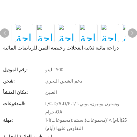
دراجة مائية ثلاثية العجلات رخيصة الثمن للرياضات المائية
لينو-TS00
رقم الموديل:
دعم الشحن البحري
شحن:
الصين
مكان المنشأ:
L/C،D/A،D/P،T/T،ويسترن يونيون،موني
المدفوعات:
جرام،OA
1-1(مجموعات):25(أيام)،>1(مجموعات):سيتم
مهلة:
التفاوض عليها (أيام)