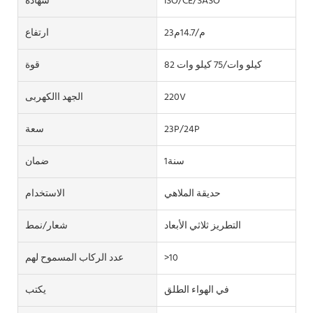
ISO/CE/SASO
شهادة
23م/14.7م
ارتفاع
82 كيلو وات/75 كيلو وات
قوة
220V
الجهد االكهربى
23P/24P
سعة
سنة1
ضمان
حديقة الملاهي
الاستخدام
التطريز ثلاثي الأبعاد
شعار/نمط
>10
عدد الركاب المسموح لهم
في الهواء الطلق
يكتب