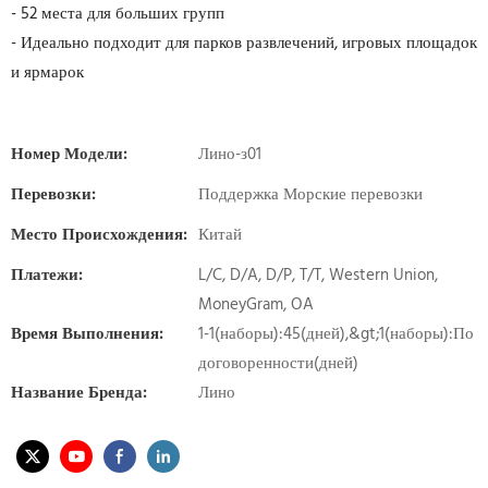
- 52 места для больших групп
- Идеально подходит для парков развлечений, игровых площадок
и ярмарок
Номер Модели:
Лино-з01
Перевозки:
Поддержка Морские перевозки
Место Происхождения:
Китай
Платежи:
L/C, D/A, D/P, T/T, Western Union,
MoneyGram, OA
Время Выполнения:
1-1(наборы):45(дней),&gt;1(наборы):По
договоренности(дней)
Название Бренда:
Лино