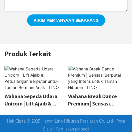
KIRIM PERTANYAAN SEKARANG
Produk Terkait
Wahana Sepeda Udara
Wahana Break Dance
Unicorn | Lift Ajaib &
Premium | Sensasi
Petualangan Berputar
Berputar Yang Intens
Untuk Taman Bermain
Untuk Taman Hiburan |
Hak Cipta © 2025 Henan Lino Hiburan Peralatan Co., Ltd |
Peta
Anak | LINO
LINO
Situs
|
Kebijakan pribadi