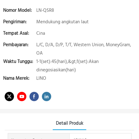
Nomor Model:
LN-QSR8
Pengiriman:
Mendukung angkutan laut
Tempat Asal:
Cina
Pembayaran:
L/C, D/A, D/P, T/T, Western Union, MoneyGram,
OA
Waktu Tunggu:
1-1(set):45(hari),&gt;1(set):Akan
dinegosiasikan(hari)
Nama Merek:
LINO
Detail Produk