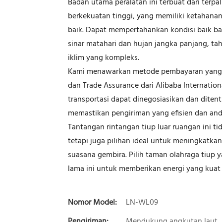
Badan utama peralatan ini terbuat dari terp
berkekuatan tinggi, yang memiliki ketahana
baik. Dapat mempertahankan kondisi baik ba
sinar matahari dan hujan jangka panjang, t
iklim yang kompleks.
Kami menawarkan metode pembayaran yang fle
dan Trade Assurance dari Alibaba Internati
transportasi dapat dinegosiasikan dan dite
memastikan pengiriman yang efisien dan anda
Tantangan rintangan tiup luar ruangan ini ti
tetapi juga pilihan ideal untuk meningkatk
suasana gembira. Pilih taman olahraga tiup y
lama ini untuk memberikan energi yang kuat 
Nomor Model:
LN-WL09
Pengiriman:
Mendukung angkutan laut