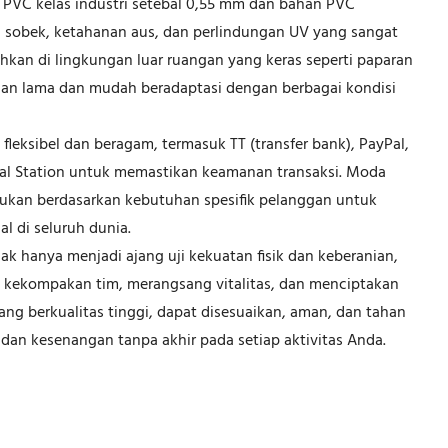
al PVC kelas industri setebal 0,55 mm dan bahan PVC
n sobek, ketahanan aus, dan perlindungan UV yang sangat
hkan di lingkungan luar ruangan yang keras seperti paparan
ahan lama dan mudah beradaptasi dengan berbagai kondisi
ksibel dan beragam, termasuk TT (transfer bank), PayPal,
onal Station untuk memastikan keamanan transaksi. Moda
ntukan berdasarkan kebutuhan spesifik pelanggan untuk
l di seluruh dunia.
dak hanya menjadi ajang uji kekuatan fisik dan keberanian,
an kekompakan tim, merangsang vitalitas, dan menciptakan
ang berkualitas tinggi, dapat disesuaikan, aman, dan tahan
dan kesenangan tanpa akhir pada setiap aktivitas Anda.