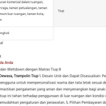
uran komersial dalam ruangan,
hraga, taman petualangan, taman
Tiup
mum luar ruangan, taman kota,
n
ongkok
al
k
ada Anda
 Dewasa, Trampolin Tiup
1. Desain Unik dan Dapat Disesuaikan: Pe
ngguna untuk mempersonalisasi warna dan tata letak sesuai deng
emastikan pengalaman yang aman dan menyenangkan bagi anak-a
up ini tahan terhadap penggunaan di luar ruangan dan kondisi c
k memudahkan pengaturan dan perawatan. 5. Pilihan Pembayaran