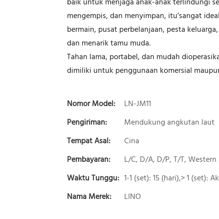
baik untuk menjaga anak-anak terlindungi 
mengempis, dan menyimpan, itu’sangat idea
bermain, pusat perbelanjaan, pesta keluarg
dan menarik tamu muda.
Tahan lama, portabel, dan mudah dioperasikan
dimiliki untuk penggunaan komersial maupun
Nomor Model:
LN-JM11
Pengiriman:
Mendukung angkutan laut
Tempat Asal:
Cina
Pembayaran:
L/C, D/A, D/P, T/T, Wester
Waktu Tunggu:
1-1 (set): 15 (hari),> 1 (set):
Nama Merek:
LINO