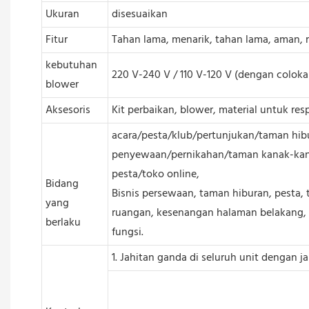
Ukuran
disesuaikan
Fitur
Tahan lama, menarik, tahan lama, aman, r
kebutuhan
220 V-240 V / 110 V-120 V (dengan coloka
blower
Aksesoris
Kit perbaikan, blower, material untuk res
acara/pesta/klub/pertunjukan/taman hib
penyewaan/pernikahan/taman kanak-kan
pesta/toko online,
Bidang
Bisnis persewaan, taman hiburan, pesta, 
yang
ruangan, kesenangan halaman belakang, d
berlaku
fungsi.
1. Jahitan ganda di seluruh unit dengan j