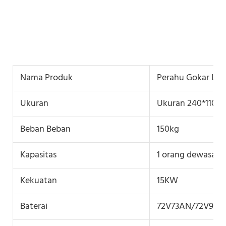
Nama Produk
Perahu Gokar Listr
Ukuran
Ukuran 240*110*
Beban Beban
150kg
Kapasitas
1 orang dewasa d
Kekuatan
15KW
Baterai
72V73AN/72V95A